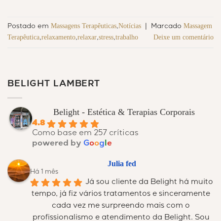
Massagens Terapêuticas
Notícias
Massagem
Postado em
,
|
Marcado
Terapêutica
relaxamento
relaxar
stress
trabalho
Deixe um comentário
,
,
,
,
BELIGHT LAMBERT
Belight - Estética & Terapias Corporais
4.8
Como base em 257 críticas
powered by
G
o
o
g
l
e
Julia fed
Há 1 mês
Já sou cliente da Belight há muito 
tempo, já fiz vários tratamentos e sinceramente 
cada vez me surpreendo mais com o 
profissionalismo e atendimento da Belight. Sou 