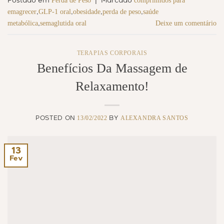
Perda de Peso
comprimidos para
Postado em
|
Marcado
emagrecer
GLP-1 oral
obesidade
perda de peso
saúde
,
,
,
,
metabólica
semaglutida oral
Deixe um comentário
,
TERAPIAS CORPORAIS
Benefícios Da Massagem de
Relaxamento!
13/02/2022
ALEXANDRA SANTOS
POSTED ON
BY
13
Fev