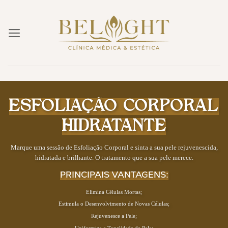
Skip
to
content
ESFOLIAÇÃO CORPORAL
HIDRATANTE
Marque uma sessão de Esfoliação Corporal e sinta a sua pele rejuvenescida,
hidratada e brilhante. O tratamento que a sua pele merece.
PRINCIPAIS VANTAGENS:
Elimina Células Mortas;
Estimula o Desenvolvimento de Novas Células;
Rejuvenesce a Pele;
Uniformiza a Tonalidade da Pele;