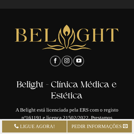
Belight - Clínica Médica e
Estética
A Belight está licenciada pela ERS com o registo
nº161191 e licença 21502/2022. Prestamos
serviços de estética avançada e medicina estética
LIGUE AGORA!
PEDIR INFORMAÇÕES
e métodos eficazes de emagrecimento e redução