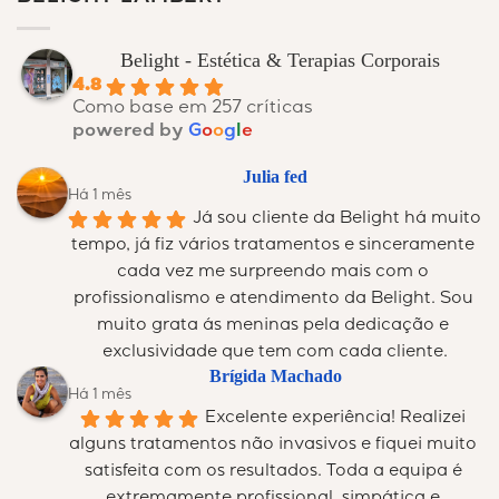
Belight - Estética & Terapias Corporais
4.8
Como base em 257 críticas
powered by
G
o
o
g
l
e
Julia fed
Há 1 mês
Já sou cliente da Belight há muito 
tempo, já fiz vários tratamentos e sinceramente 
cada vez me surpreendo mais com o 
profissionalismo e atendimento da Belight. Sou 
muito grata ás meninas pela dedicação e 
exclusividade que tem com cada cliente.
Brígida Machado
Há 1 mês
Excelente experiência! Realizei 
alguns tratamentos não invasivos e fiquei muito 
satisfeita com os resultados. Toda a equipa é 