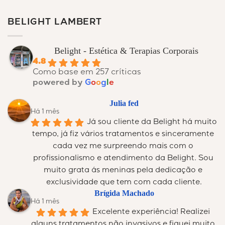
BELIGHT LAMBERT
Belight - Estética & Terapias Corporais
4.8
Como base em 257 críticas
powered by
G
o
o
g
l
e
Julia fed
Há 1 mês
Já sou cliente da Belight há muito 
tempo, já fiz vários tratamentos e sinceramente 
cada vez me surpreendo mais com o 
profissionalismo e atendimento da Belight. Sou 
muito grata ás meninas pela dedicação e 
exclusividade que tem com cada cliente.
Brígida Machado
Há 1 mês
Excelente experiência! Realizei 
alguns tratamentos não invasivos e fiquei muito 