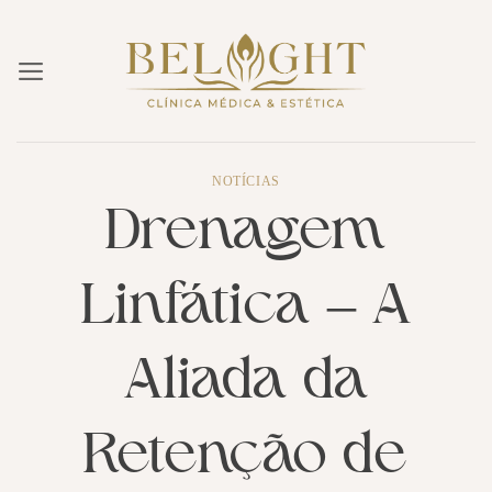
Skip
to
content
NOTÍCIAS
Drenagem
Linfática – A
Aliada da
Retenção de