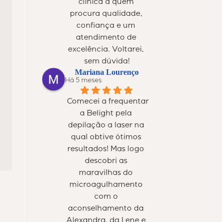
clínica a quem 
procura qualidade, 
confiança e um 
atendimento de 
excelência. Voltarei, 
sem dúvida!
Mariana Lourenço
Há 5 meses
Comecei a frequentar 
a Belight pela 
depilação a laser na 
qual obtive ótimos 
resultados! Mas logo 
descobri as 
maravilhas do 
microagulhamento 
com o 
aconselhamento da 
Alexandra, da Lene e 