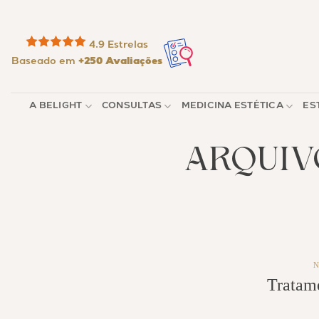
Skip
to
content
4.9 Estrelas
Baseado em
+250 Avaliações
A BELIGHT
CONSULTAS
MEDICINA ESTÉTICA
ES
ARQUIV
N
Tratam