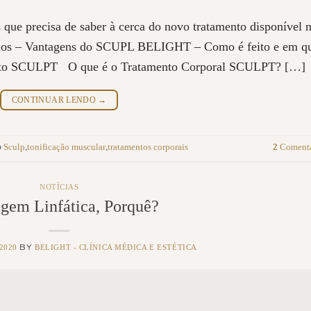
s que precisa de saber à cerca do novo tratamento disponível 
fícios – Vantagens do SCUPL BELIGHT – Como é feito e em q
amento SCULPT O que é o Tratamento Corporal SCULPT? […]
CONTINUAR LENDO
→
Sculp
tonificação muscular
tratamentos corporais
2
Comentá
o
,
,
NOTÍCIAS
gem Linfática, Porquê?
/2020
BELIGHT - CLÍNICA MÉDICA E ESTÉTICA
BY