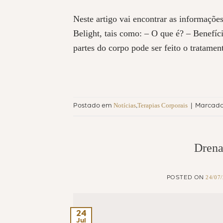
Neste artigo vai encontrar as informaçõe
Belight, tais como: – O que é? – Bene
partes do corpo pode ser feito o trat
Notícias
Terapias Corporais
Postado em
,
|
Marcad
Drena
24/07
POSTED ON
24
Jul