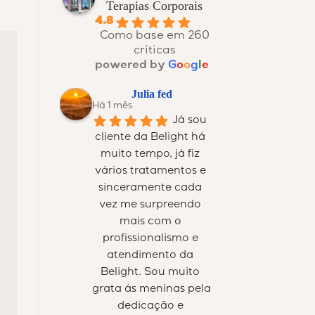
Terapias Corporais
4.8
Como base em 260
críticas
powered by
G
o
o
g
l
e
Julia fed
Há 1 mês
Já sou 
cliente da Belight há 
muito tempo, já fiz 
vários tratamentos e 
sinceramente cada 
vez me surpreendo 
mais com o 
profissionalismo e 
atendimento da 
Belight. Sou muito 
grata ás meninas pela 
dedicação e 