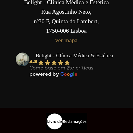
Belight - Clínica Médica e Estética
Rua Agostinho Neto,
nº30 F, Quinta do Lambert,
1750-006 Lisboa
ver mapa
Belight - Clínica Médica & Estética
4.8
Como base em 257 críticas
powered by
G
o
o
g
l
e