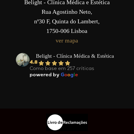
Belight - Clínica Médica e Estética
Rua Agostinho Neto,
nº30 F, Quinta do Lambert,
1750-006 Lisboa
ver mapa
Belight - Clínica Médica & Estética
4.8
Como base em 257 críticas
powered by
G
o
o
g
l
e