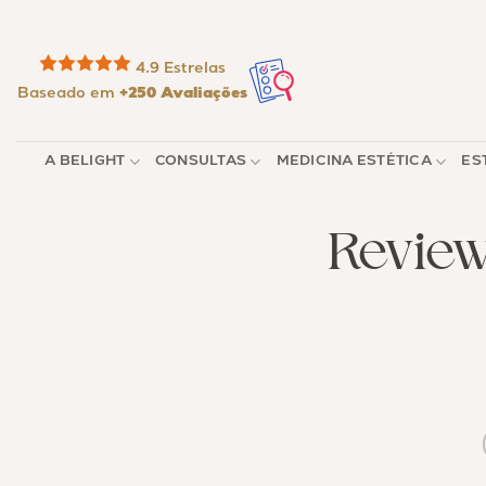
Skip
to
content
4.9 Estrelas
Baseado em
+250 Avaliações
A BELIGHT
CONSULTAS
MEDICINA ESTÉTICA
ES
Revie