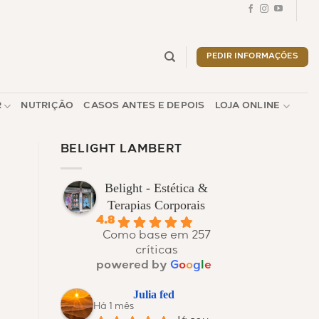
PEDIR INFORMAÇÕES
R
NUTRIÇÃO
CASOS ANTES E DEPOIS
LOJA ONLINE
BELIGHT LAMBERT
Belight - Estética &
Terapias Corporais
4.8
Como base em 257
críticas
powered by
G
o
o
g
l
e
Julia fed
Há 1 mês