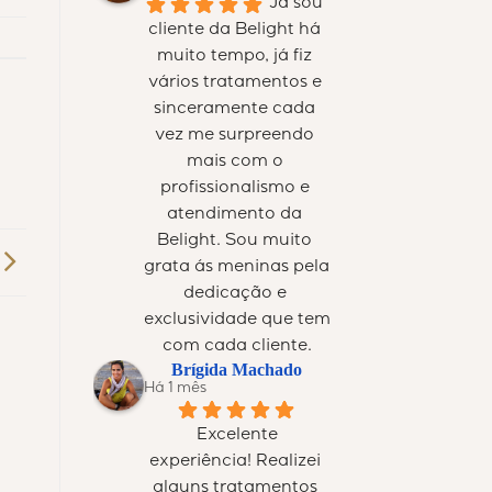
Já sou 
cliente da Belight há 
muito tempo, já fiz 
vários tratamentos e 
sinceramente cada 
vez me surpreendo 
mais com o 
profissionalismo e 
atendimento da 
Belight. Sou muito 
grata ás meninas pela 
dedicação e 
exclusividade que tem 
com cada cliente.
Brígida Machado
Há 1 mês
Excelente 
experiência! Realizei 
alguns tratamentos 