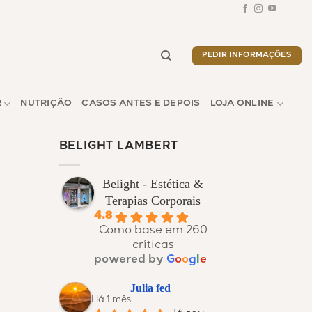
PEDIR INFORMAÇÕES
R
NUTRIÇÃO
CASOS ANTES E DEPOIS
LOJA ONLINE
BELIGHT LAMBERT
Belight - Estética &
Terapias Corporais
4.8
Como base em 260
críticas
powered by
G
o
o
g
l
e
Julia fed
Há 1 mês