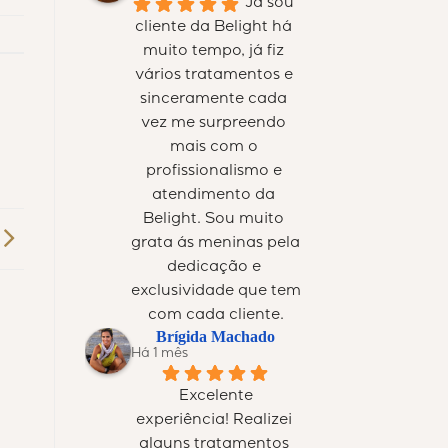
Já sou 
cliente da Belight há 
muito tempo, já fiz 
vários tratamentos e 
sinceramente cada 
vez me surpreendo 
mais com o 
profissionalismo e 
atendimento da 
Belight. Sou muito 
grata ás meninas pela 
dedicação e 
exclusividade que tem 
com cada cliente.
Brígida Machado
Há 1 mês
Excelente 
experiência! Realizei 
alguns tratamentos 