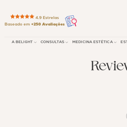
Skip
to
content
4.9 Estrelas
Baseado em
+250 Avaliações
A BELIGHT
CONSULTAS
MEDICINA ESTÉTICA
ES
Revie