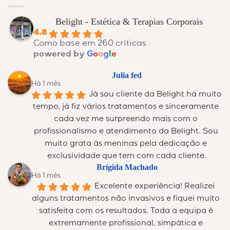
Belight - Estética & Terapias Corporais
4.8
Como base em 260 críticas
powered by
G
o
o
g
l
e
Julia fed
Há 1 mês
Já sou cliente da Belight há muito 
tempo, já fiz vários tratamentos e sinceramente 
cada vez me surpreendo mais com o 
profissionalismo e atendimento da Belight. Sou 
muito grata ás meninas pela dedicação e 
exclusividade que tem com cada cliente.
Brígida Machado
Há 1 mês
Excelente experiência! Realizei 
alguns tratamentos não invasivos e fiquei muito 
satisfeita com os resultados. Toda a equipa é 
extremamente profissional, simpática e 